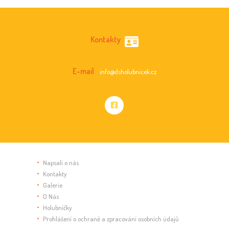
N
Í
Kontakty
A
K
E-mail
info@dsholubnicek.cz
C
E
Napsali o nás
Kontakty
Galerie
O Nás
Holubníčky
Prohlášení o ochraně a zpracování osobních údajů