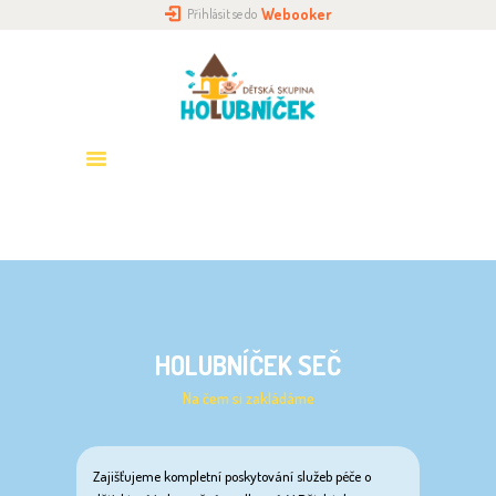
Webooker
Přihlásit se do
DOMŮ
O NÁS
HOLUBNÍČKY
PŘIHLÁŠENÍ
ROZVRH
GALERIE
KONTAKTY
HOLUBNÍČEK SEČ
Na čem si zakládáme
Zajišťujeme kompletní poskytování služeb péče o