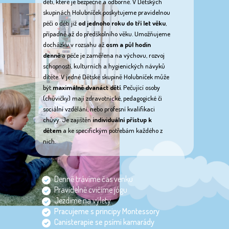
děti, které je bezpečné a odborné. V Dětských
skupinách Holubníček poskytujeme pravidelnou
péči o děti již
od jednoho roku do tří let věku
,
případně až do předškolního věku. Umožňujeme
docházku v rozsahu až
osm a půl hodin
denně
a péče je zaměřena na výchovu, rozvoj
schopností, kulturních a hygienických návyků
dítěte. V jedné Dětské skupině Holubníček může
být
maximálně dvanáct dětí
. Pečující osoby
(chůvičky) mají zdravotnické, pedagogické či
sociální vzdělání, nebo profesní kvalifikaci
chůvy. Je zajištěn
individuální přístup k
dětem
a ke specifickým potřebám každého z
nich.
Denně trávíme čas venku
Pravidelně cvičíme jógu
Jezdíme na výlety
Pracujeme s principy Montessory
Canisterapie se psími kamarády