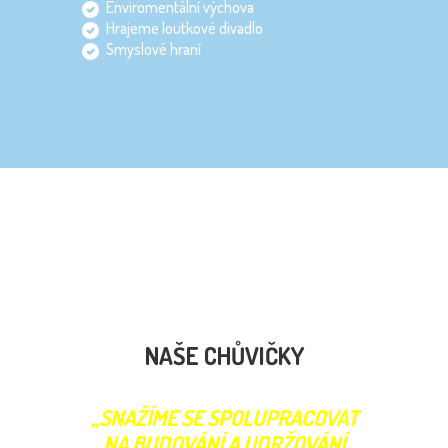
Enviromentální výchova
Hrajeme loutkové divadlo
Smyslové hraní
NAŠE CHŮVIČKY
„SNAŽÍME SE SPOLUPRACOVAT
NA BUDOVÁNÍ A UDRŽOVÁNÍ