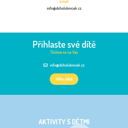
Email
info@dsholubnicek.cz
Přihlaste své dítě
Těšíme se na Vás
info@dsholubnicek.cz
PŘIHLÁŠKA
AKTIVITY S DĚTMI