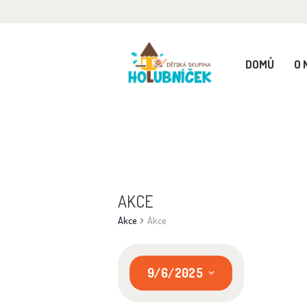
D
O
DOMŮ
O 
H
P
R
AKCE
Akce
Akce
G
K
9/6/2025
V