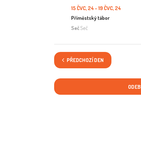
15 ČVC, 24
-
19 ČVC, 24
Příměstský tábor
Seč
Seč
PŘEDCHOZÍ DEN
ODEB