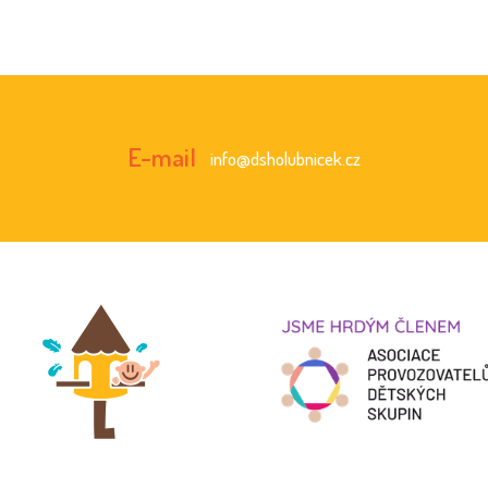
A
K
C
E-mail
info@dsholubnicek.cz
E