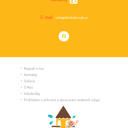
A
K
E-mail
info@dsholubnicek.cz
C
E
Napsali o nás
Kontakty
Galerie
O Nás
Holubníčky
Prohlášení o ochraně a zpracování osobních údajů