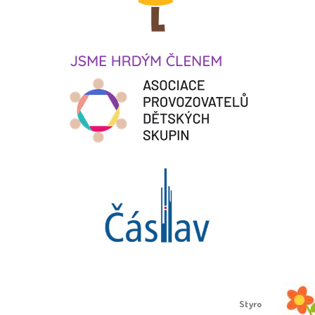
Proudly created by
Styro
.