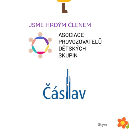
Proudly created by
Styro
.