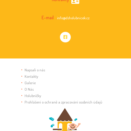
A
K
E-mail
info@dsholubnicek.cz
C
E
Napsali o nás
Kontakty
Galerie
O Nás
Holubníčky
Prohlášení o ochraně a zpracování osobních údajů