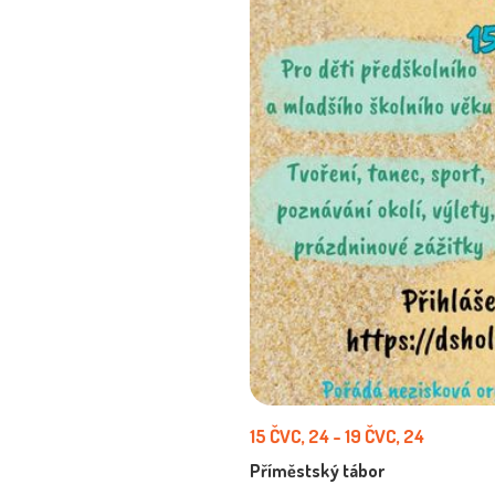
15 ČVC, 24
-
19 ČVC, 24
Příměstský tábor