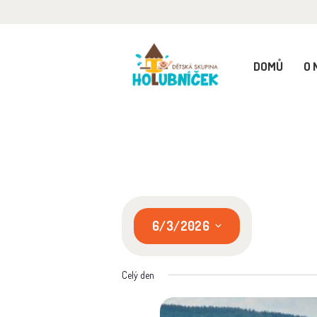
D
O
DOMŮ
O 
H
P
R
6/3/2026
G
V
y
K
Celý den
b
e