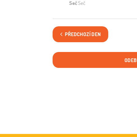
Seč
Seč
PŘEDCHOZÍ DEN
ODEB