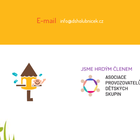
K
C
E-mail
info@dsholubnicek.cz
E