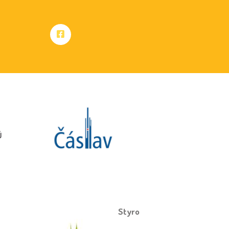
Proudly created by
Styro
.