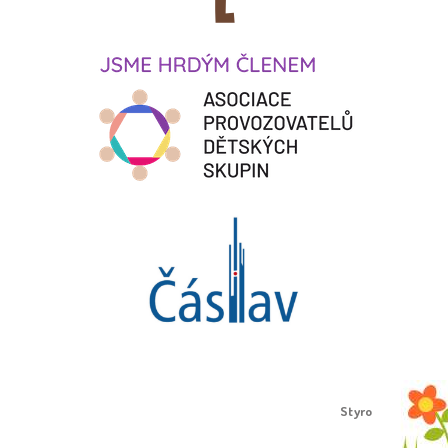
Proudly created by
Styro
.