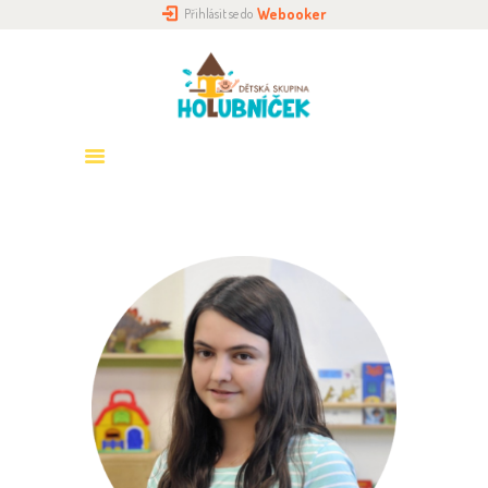
Webooker
Přihlásit se do
DOMŮ
O NÁS
HOLUBNÍČKY
PŘIHLÁŠENÍ
ROZVRH
GALERIE
KONTAKTY