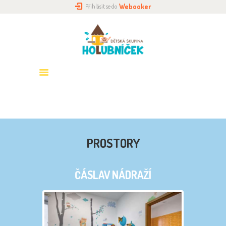
Webooker
Přihlásit se do
DOMŮ
O NÁS
HOLUBNÍČKY
PŘIHLÁŠENÍ
ROZVRH
GALERIE
KONTAKTY
PROSTORY
ČÁSLAV NÁDRAŽÍ