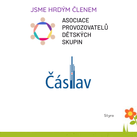
Proudly created by
Styro
.