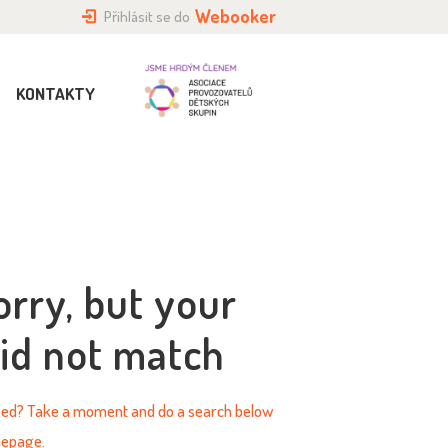
Webooker
Přihlásit se do
KONTAKTY
orry, but your
id not match
need? Take a moment and do a search below
mepage
.