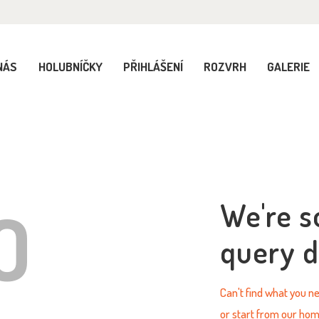
OMŮ
 NÁS
NÁS
HOLUBNÍČKY
PŘIHLÁŠENÍ
ROZVRH
GALERIE
OLUBNÍČKY
ŘIHLÁŠENÍ
OZVRH
O
We're s
ALERIE
query d
ONTAKTY
Can't find what you 
or start from
our ho