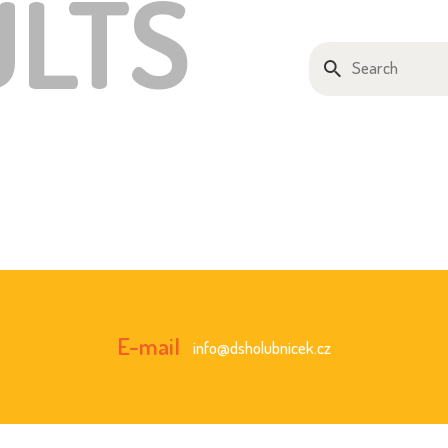
ULTS
E-mail
info@dsholubnicek.cz